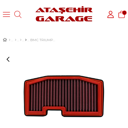
0
BMC TRIUMPH DAYTONA 675, STREET TRIPLE 675 R KUTU İÇİ PERFORMANS HAVA FİLTRESİ FM718/04