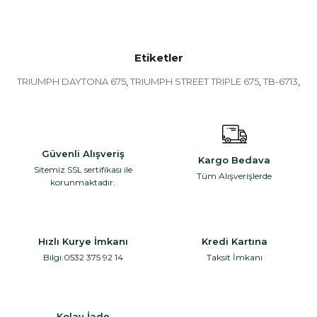
Etiketler
TRIUMPH DAYTONA 675
TRIUMPH STREET TRIPLE 675
TB-6713
,
,
,
Güvenli Alışveriş
Kargo Bedava
Sitemiz SSL sertifikası ile
Tüm Alışverişlerde
korunmaktadır.
Hızlı Kurye İmkanı
Kredi Kartına
Bilgi:0532 375 92 14
Taksit İmkanı
Kolay İade