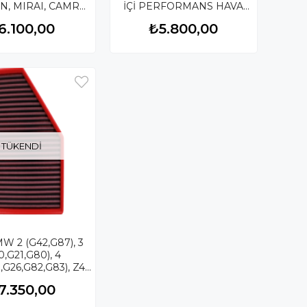
ON, MIRAI, CAMRY
İÇİ PERFORMANS HAVA
Çİ PERFORMANS
FİLTRESİ FB309/20
6.100,00
₺5.800,00
TRESİ FB01011/01
TÜKENDI
 2 (G42,G87), 3
O, COROLLA
0,G21,G80), 4
,G26,G82,G83), Z4
TOYOTA GR SUPRA,
7.350,00
A 2 KUTU İÇİ
ORMANS HAVA