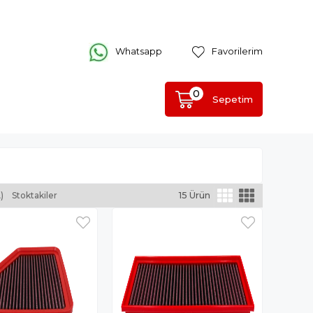
Whatsapp
Favorilerim
0
Sepetim
)
Stoktakiler
15 Ürün