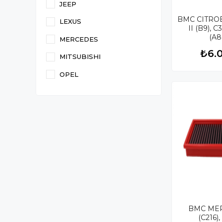
JEEP
BMC CITRO
LEXUS
II (B9), 
(A8
MERCEDES
PICASSO, DS
₺6.
İÇİ PERF
MITSUBISHI
FİLTRESİ
OPEL
PEUGEOT
PONTIAC
ROVER
SCION
TOYOTA
VAUXHALL
VAUXHALL - BEDFORD (LCV)
BMC ME
(C216)