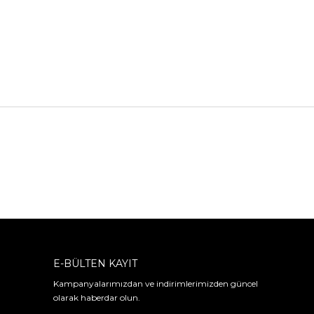
E-BÜLTEN KAYIT
Kampanyalarımızdan ve indirimlerimizden güncel
olarak haberdar olun.