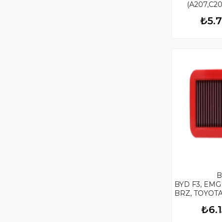
(A207,C20
(W461,46
₺5.
(W166), CLAS
(C218), GL,G
(W166), MA
(R231), 
II, LANCIA 
İÇİ PERF
FİLTRES
BYD F3, EMG
BRZ, TOYOTA
KUTU İÇİ
₺6.
HAVA FİLTR