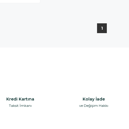
RESİ FB01054
1
Kredi Kartına
Kolay İade
Taksit İmkanı
ve Değişim Hakkı