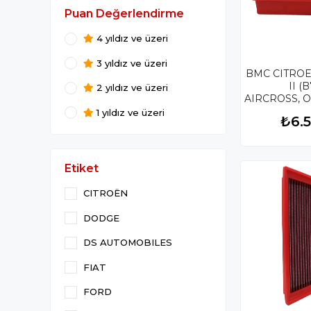
Puan Değerlendirme
4 yıldız ve üzeri
3 yıldız ve üzeri
BMC CITROE
II (B
2 yıldız ve üzeri
AIRCROSS, O
KUTU İÇİ
1 yıldız ve üzeri
₺6.
HAVA FİLTR
Etiket
CITROËN
DODGE
DS AUTOMOBILES
FIAT
FORD