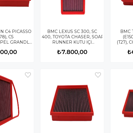
N C4 PICASSO
BMC LEXUS SC 300, SC
BMC 
78), C5
400, TOYOTA CHASER, SOARER, SUPRA, 
(E150
PEL GRANDLAND, VIVARO, ZAFIRA, PEUGEOT 308, 508, 300
RUNNER KUTU İÇİ
(T27),
 PERFORMANS
PERFORMANS HAVA
KUTU İ
500,00
₺7.800,00
₺
ESİ FB880/20
FİLTRESİ FB219/01-D
HAVA Fİ