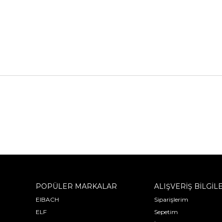
POPÜLER MARKALAR
ALIŞVERİŞ BİLGİL
EIBACH
Siparişlerim
ELF
Sepetim