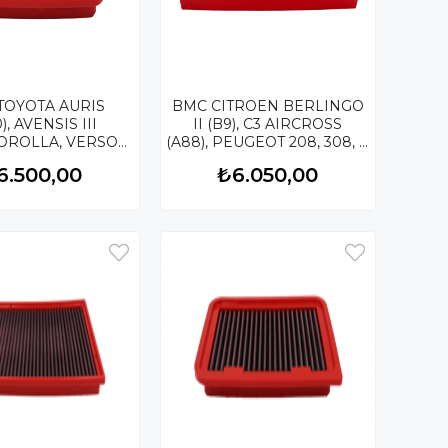
TOYOTA AURIS
BMC CITROEN BERLINGO
TACOMA, 4
), AVENSIS III
II (B9), C3 AIRCROSS
8, 5008, TOYOTA PROACE
 COROLLA, VERSO
(A88), PEUGEOT 208, 308, 3008, 500
Çİ PERFORMANS
PROACE II, OPEL ASTRA
6.500,00
₺6.050,00
LTRESİ FB571/01
L, CROSSLAND, MOKKA
KUTU İÇİ PERFORMANS
HAVA FİLTRESİ FB905/20