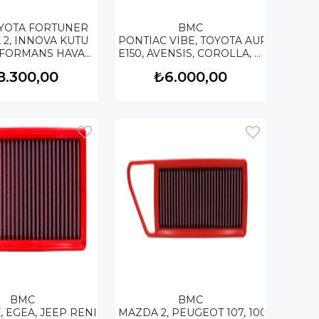
YOTA FORTUNER
BMC
BERLINGO
UX 2, INNOVA KUTU
PONTIAC VIBE, TOYOTA AURIS
RFORMANS HAVA
E150, AVENSIS, COROLLA, VERSO, YAR
UTU
RESİ FB891/20
İÇİ PERFORMANS HAVA
8.300,00
₺6.000,00
FİLTRESİ FB498/20
CE
BMC
BMC
URANGO, FIAT FULLBACK, JEEP GRAND
X, EGEA, JEEP RENEGADE, TOYOTA COROLLA, RAV4, CH-
MAZDA 2, PEUGEOT 107, 1007, 206, 30