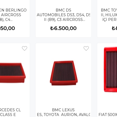
EN BERLINGO
BMC DS
BMC TO
C3 AIRCROSS
AUTOMOBILES DS3, DS4, DS5, CITROEN 
II, HIL
8), C4
II (B9), C3 AIRCROSS
İÇİ PE
3, DS4, PEUGEOT 2008, 3008, 4008, 5008, MITSUBISHI ASX K
(A88), C4 II (B7), JUMPY
FİLT
050,00
₺6.500,00
₺
ORMANS HAVA
III, OPEL COMBO E
 FB728/20-1
(X19), PEUGEOT PARTNER, TOYOTA PROA
II KUTU İÇİ PERFORMANS
HAVA FİLTRESİ FB892/20
RCEDES CL
BMC LEXUS
, CLASS E
ES, TOYOTA AURION, AVALON, DODGE D
FIAT 500