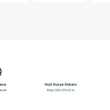
FİLT
ava
Hızlı Kurye İmkanı
lerde
Bilgi:0532 375 92 14